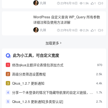
丸辣
23年6月16日
1.9k
1
0
WordPress 自定义查询 WP_Query 所有参数
详细注释及使用方法详解
丸辣
23年6月16日
2.2k
1
0
加载更多
此为小工具，可自定义宽度
修改qkua主题评论表情包添加方式
970
1
高级分类筛选设置教程
2.5k
2
Qkua_1.2.7 更新通知
4.4k
3
分享一个未登录的情况下隐藏导航里的自定义链接，登
1.7k
4
录后显示
Qkua_1.2.5 更新通知[多类型认证]
2.7k
5