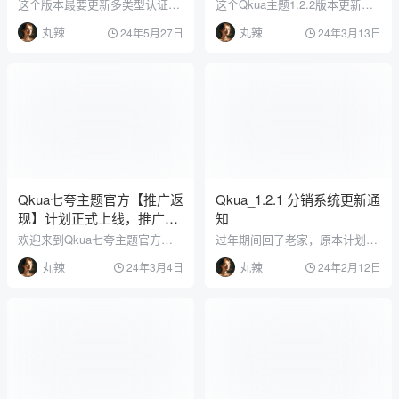
这个版本最要更新多类型认证系
这个Qkua主题1.2.2版本更新，
统，使其适用于更多不同领域的
主要优化和修复一些bug，以及
丸辣
丸辣
24年5月27日
24年3月13日
用户需求，优化和修复一些bug
增加你们建议功能 Qkua_1.2.2
Qkua_1.2.5 更新内容：新增：
更新内容： 新增：文章帖子投诉
多类型认证系统，完全自定义认
与举报功能，支持定义投诉类型
证图标、认证名称、自定义认证
。可能用于资源链接失效等相关
申请条件，支付金额认证等。主
新增：投诉与举报后台管理 新增
题设置 -> 用户相关->认证设置
：文章顶部与底部广告位，需要
新增：多类型认证后台申请于认
一定的html与css基础。主题设
证管理，及认证审核…
置 ->…
Qkua七夸主题官方【推广返
Qkua_1.2.1 分销系统更新通
现】计划正式上线，推广可
知
获得高额现金奖励
欢迎来到Qkua七夸主题官方推
过年期间回了老家，原本计划是
广返现计划！我们很高兴地宣布
年前更新的，没想到一回家就忙
丸辣
丸辣
24年3月4日
24年2月12日
，推广返现计划正式上线了！ 现
得没时间了，Qkua七夸主题祝
在就加入我们的推广返现计划，
大家新年快乐，2024年财源广进
只需简单地分享我们的产品和服
。这次花了大把时间在底层逻辑
务，让更多的朋友和用户了解Qk
上，大幅度优化加载速度，和新
ua七夸主题，只要你成为我们的
增分销系统。 Qkua_1.2.1 更新
推广合作伙伴，就有机会获得高
内容： 新增：邮件SMTP配置，
额现金奖励！ 推广政策 普通用
无需再安装插件 新增：首页模块