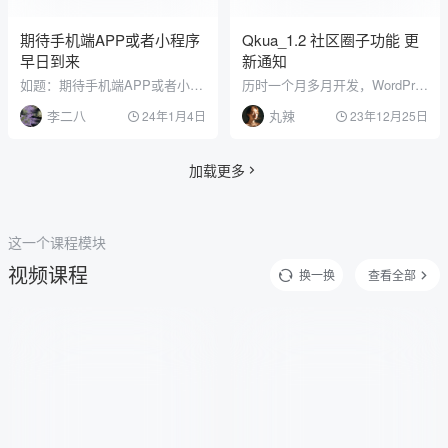
户：享购买Qkua七夸主题 一级
自定义Html模块 新增…
关联 …
期待手机端APP或者小程序
Qkua_1.2 社区圈子功能 更
早日到来
新通知
如题：期待手机端APP或者小程
历时一个月多月开发，WordPre
序早日到来，往作者重视！！！
ss 的 Qkua(七夸)主题最重要的
李二八
丸辣
24年1月4日
23年12月25日
社区圈子功能终于发布第一个版
本了。 本来计划圈子写完后更新
，但是朋友们太着急，就先更新
加载更多
给大家尝鲜！ Qkua_1.2 更新内
容： 圈子功能和话题：基本功能
大体能用了，但是如发布投票、
这一个课程模块
种草等还未做完，后续在做 新增
：后台订单管理；…
视频课程
换一换
查看全部