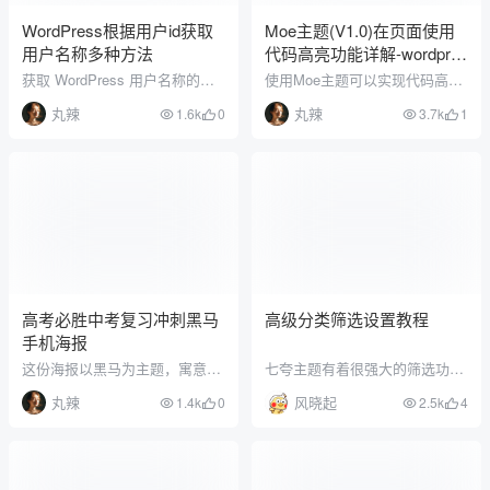
WordPress根据用户id获取
Moe主题(V1.0)在页面使用
用户名称多种方法
代码高亮功能详解-wordpres
s高亮代码教程
获取 WordPress 用户名称的方
使用Moe主题可以实现代码高亮
法有很多种，以下是其中几种：
的功能，可以通过Moe主题自带
丸辣
丸辣
1.6k
0
3.7k
1
1、使用 WordPress 内置函数 g
的代码高亮功能或者使用插件来
et_userdata()，该函数可以通过
实现。Moe主题支持多种代码语
用户 ID 获取用户对象，然后从
言，支持自动识别代码语言和手
对象中获取用户名。$user_id =
动设置，同时也支持显示行号和
123; // 用户 ID $user_data = get
单独高亮行号功能。此外，Moe
_userdata…
主题还支持多种显示主题，可以
根据日间和夜间模式单独设置高
亮主题。效果预览默认主题：//
获取元素并…
高考必胜中考复习冲刺黑马
高级分类筛选设置教程
手机海报
这份海报以黑马为主题，寓意着
七夸主题有着很强大的筛选功能
即将参加中考和高考的学子们都
，您可以前往分类设置中写入单
丸辣
风晓起
1.4k
0
2.5k
4
有机会成为黑马，取得优异的成
个分类的高级筛选或者前往 七夸
绩。海报中的黑马昂首挺胸，自
主题设置->综合->分类标签模块
信而坚定，周围的文字和图标也
进行多个分类的筛选设置 演示图
都为他加油打气。海报中用简洁
以下是七夸主题高级分类筛选设