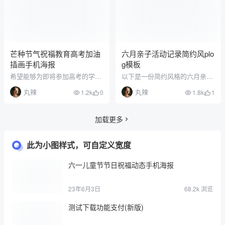
的文字表达了对即将参加中考和
置教程：以上步骤是针对于多个
高考的学子们的祝福和加油：“中
文章筛选设置文章自定义字段设
考高考必胜，冲刺最后的路程，
置 ↓↑ 以上操作是针对于首次开
做一个黑马！”这句话既表达了对
启，开启后后续不需要再…
学子们的祝福，也…
芒种节气祝福教育高考加油
六月亲子活动记录简约风plo
插画手机海报
g模板
希望能够为即将参加高考的学子
以下是一份简约风格的六月亲子
们送上最真挚的祝福和加油。“芒
活动记录Plog模板，希望能够为
丸辣
丸辣
1.2k
0
1.8k
1
种到，高考到，加油啊，少年！”
您记录下美好的亲子时光。
这句话既表达了对学子们的祝福
，也鼓励他们在高考中保持自信
加载更多
和坚定，充满动力和信心。这份
芒种节气祝福教育高考加油插画
此为小图样式，可自定义宽度
手机海报，不仅可以作为手机壁
纸使用，还可以分享到社交媒体
六一儿童节节日祝福动态手机海报
上，让更多的人为即将参加高考
的学子们加油打气…
23年6月3日
68.2k 浏览
测试下载功能支付(新版)