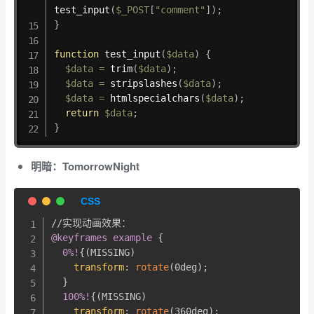
test_input
(
$_POST
[
"comment"
]
)
;
}
function
test_input
(
$data
)
{
$data
=
trim
(
$data
)
;
$data
=
stripslashes
(
$data
)
;
$data
=
htmlspecialchars
(
$data
)
;
return
$data
;
}
明暗：TomorrowNight
@keyframes
 example
{
0%!
{
(
MISSING
)
transform
:
rotate
(
0deg
)
;
}
100%!
{
(
MISSING
)
transform
:
rotate
(
360deg
)
;