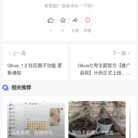
有帮助？快来评价一下吧~
分享
举报
上一篇
下一篇
Qkua_1.2 社区圈子功能 更
Qkua七夸主题官方【推广
新通知
返现】计划正式上线，推
广可获得高额现金奖励
相关推荐
消息系统：连接你与世
期待手机端APP或者小
高