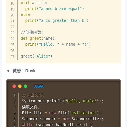
elif
 a 
==
 b
:
print
(
"a and b are equal"
)
else
:
print
(
"a is greater than b"
)
//
def
greet
(
name
)
:
print
(
"Hello, "
+
 name 
+
"!"
)
greet
(
"Alice"
)
黄昏：Dusk
//输出文本：
System
.
out
.
println
(
"Hello, World!"
)
;
File
 file 
=
new
File
(
"myfile.txt"
)
;
Scanner
 scanner 
=
new
Scanner
(
file
)
;
while
(
scanner
.
hasNextLine
(
)
)
{