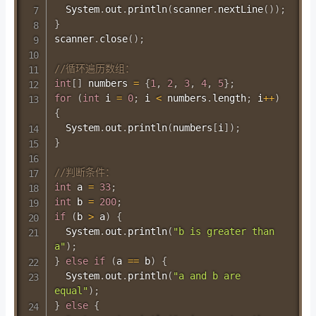
System
.
out
.
println
(
scanner
.
nextLine
(
)
)
;
}
scanner
.
close
(
)
;
//循环遍历数组：
int
[
]
 numbers 
=
{
1
,
2
,
3
,
4
,
5
}
;
for
(
int
 i 
=
0
;
 i 
<
 numbers
.
length
;
 i
++
)
{
System
.
out
.
println
(
numbers
[
i
]
)
;
}
//判断条件：
int
 a 
=
33
;
int
 b 
=
200
;
if
(
b 
>
 a
)
{
System
.
out
.
println
(
"b is greater than 
a"
)
;
}
else
if
(
a 
==
 b
)
{
System
.
out
.
println
(
"a and b are 
equal"
)
;
}
else
{