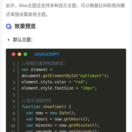
此外，Moe主题还支持多种显示主题，可以根据日间和夜间模
式单独设置高亮主题。
效果预览
默认主题：
//获取元素并修改样式：
var
 element 
=
document
.
getElementById
(
"myElement"
)
;
element
.
style
.
color 
=
"red"
;
element
.
style
.
fontSize 
=
"20px"
;
//显示当前时间：
function
showTime
(
)
{
var
 now 
=
new
Date
(
)
;
var
 hours 
=
 now
.
getHours
(
)
;
var
 minutes 
=
 now
.
getMinutes
(
)
;
var
 seconds 
=
 now
.
getSeconds
(
)
;