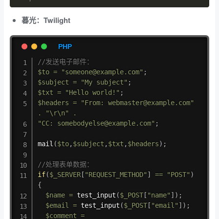
暮光：Twilight
//发送电子邮件：
$to
=
"someone@example.com"
;
$subject
=
"My subject"
;
$txt
=
"Hello world!"
;
$headers
=
"From: webmaster@example.com"
.
"\r\n"
.
"CC: somebodyelse@example.com"
;
mail
(
$to
,
$subject
,
$txt
,
$headers
)
;
//处理表单数据：
if
(
$_SERVER
[
"REQUEST_METHOD"
]
==
"POST"
)
{
$name
=
test_input
(
$_POST
[
"name"
]
)
;
$email
=
test_input
(
$_POST
[
"email"
]
)
;
$comment
=