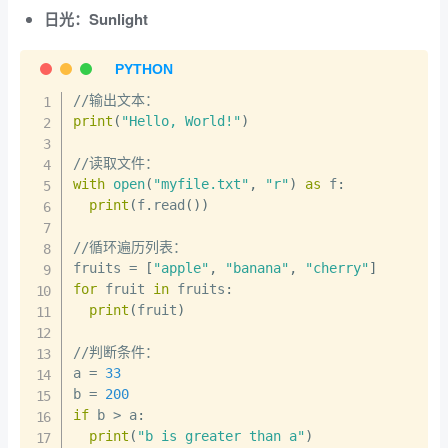
日光：Sunlight
//
print
(
"Hello, World!"
)
//
with
open
(
"myfile.txt"
,
"r"
)
as
 f
:
print
(
f
.
read
(
)
)
//
循环遍历列表：

fruits 
=
[
"apple"
,
"banana"
,
"cherry"
]
for
 fruit 
in
 fruits
:
print
(
fruit
)
//
判断条件：

a 
=
33
b 
=
200
if
 b 
>
 a
:
print
(
"b is greater than a"
)