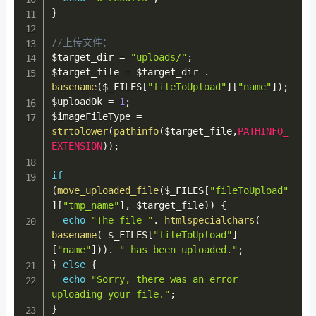
}
//上传文件：
$target_dir
=
"uploads/"
;
$target_file
=
$target_dir
.
basename
(
$_FILES
[
"fileToUpload"
]
[
"name"
]
)
;
$uploadOk
=
1
;
$imageFileType
=
strtolower
(
pathinfo
(
$target_file
,
PATHINFO_
EXTENSION
)
)
;
if
(
move_uploaded_file
(
$_FILES
[
"fileToUpload"
]
[
"tmp_name"
]
,
$target_file
)
)
{
echo
"The file "
.
htmlspecialchars
(
basename
(
$_FILES
[
"fileToUpload"
]
[
"name"
]
)
)
.
" has been uploaded."
;
}
else
{
echo
"Sorry, there was an error 
uploading your file."
;
}