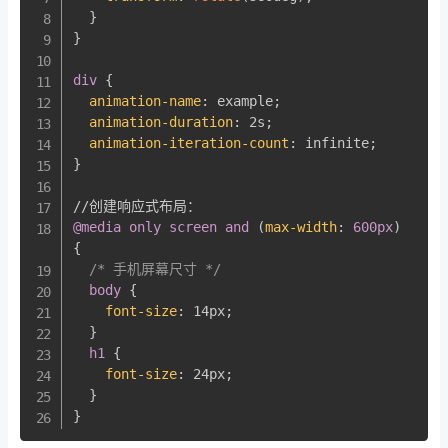
}
}
div
{
animation-name
:
 example
;
animation-duration
:
 2s
;
animation-iteration-count
:
 infinite
;
}
@media
only
 screen 
and
(
max-width
:
 600px
)
{
/* 手机屏幕尺寸 */
body
{
font-size
:
 14px
;
}
h1
{
font-size
:
 24px
;
}
}