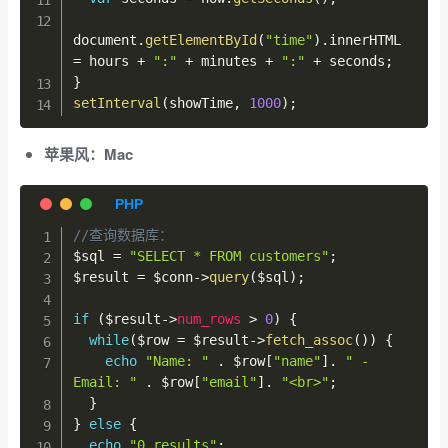
document
.
getElementById
(
"time"
)
.
innerHTML 
=
 hours 
+
":"
+
 minutes 
+
":"
+
 seconds
;
}
setInterval
(
showTime
,
1000
)
;
苹果风：Mac
//查询数据库：
$sql
=
"SELECT * FROM customers"
;
$result
=
$conn
->
query
(
$sql
)
;
if
(
$result
->
num_rows
>
0
)
{
while
(
$row
=
$result
->
fetch_assoc
(
)
)
{
echo
"Name: "
.
$row
[
"name"
]
.
" - 
Email: "
.
$row
[
"email"
]
.
"<br>"
;
}
}
else
{
echo
"0 results"
;