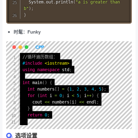
System
.
out
.
println
(
"a is greater than 
b"
)
;
}
时髦：Funky
//循环遍历数组：
#
include
<iostream>
using
namespace
 std
;
int
main
(
)
{
int
 numbers
[
]
=
{
1
,
2
,
3
,
4
,
5
}
;
for
(
int
 i 
=
0
;
 i 
<
5
;
 i
++
)
{
    cout 
<<
 numbers
[
i
]
<<
 endl
;
}
return
0
;
}
选项设置