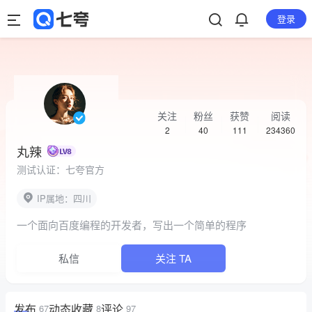
登录
关注
粉丝
获赞
阅读
2
40
111
234360
丸辣
测试认证：七夸官方
IP属地：四川
一个面向百度编程的开发者，写出一个简单的程序
私信
关注 TA
发布
动态
收藏
评论
67
8
97