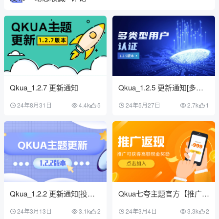
Qkua_1.2.7 更新通知
Qkua_1.2.5 更新通知[多类
型认证]
24年8月31日
4.4k
5
24年5月27日
2.7k
1
Qkua_1.2.2 更新通知[投诉
Qkua七夸主题官方【推广返
与举报功能]
现】计划正式上线，推广可
24年3月13日
3.1k
2
24年3月4日
3.3k
2
获得高额现金奖励