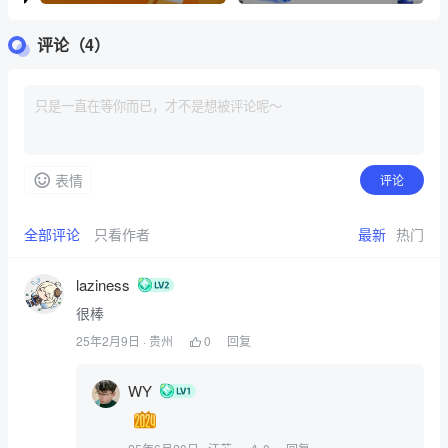
，推广可获得高额现金
评论（4）
奖励[测试]
表情
评论
全部评论
只看作者
最新
热门
laziness
很棒
25年2月9日
· 贵州
0
回复
WY