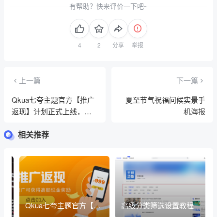
有帮助？快来评价一下吧~
分享
举报
上一篇
下一篇
Qkua七夸主题官方【推广
夏至节气祝福问候实景手
返现】计划正式上线，推
机海报
广可获得高额现金奖励
相关推荐
面使
Qkua七夸主题官方【推
高级分类筛选设置教程
o
广返现】计划正式上线