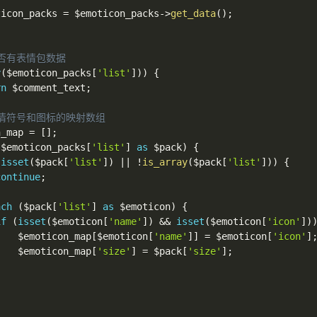
ticon_packs
=
$emoticon_packs
->
get_data
(
)
;
是否有表情包数据
y
(
$emoticon_packs
[
'list'
]
)
)
{
rn
$comment_text
;
表情符号和图标的映射数组
n_map
=
[
]
;
(
$emoticon_packs
[
'list'
]
as
$pack
)
{
!
isset
(
$pack
[
'list'
]
)
||
!
is_array
(
$pack
[
'list'
]
)
)
{
continue
;
ach
(
$pack
[
'list'
]
as
$emoticon
)
{
if
(
isset
(
$emoticon
[
'name'
]
)
&&
isset
(
$emoticon
[
'icon'
]
)
$emoticon_map
[
$emoticon
[
'name'
]
]
=
$emoticon
[
'icon'
]
$emoticon_map
[
'size'
]
=
$pack
[
'size'
]
;
}