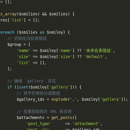
=
[
]
;
is_array
(
$smilies
)
&&
$smilies
)
{
$res
[
'list'
]
=
[
]
;
foreach
(
$smilies
as
$smiley
)
{
// 初始化当前表情组
$group
=
[
'name'
=>
$smiley
[
'name'
]
??
'未命名表情组'
,
'size'
=>
$smiley
[
'size'
]
??
'default'
,
'list'
=>
[
]
,
]
;
// 确保 `gallery` 存在
if
(
isset
(
$smiley
[
'gallery'
]
)
)
{
// 将字符串拆分成数组
$gallery_ids
=
explode
(
','
,
$smiley
[
'gallery'
]
)
;
// 批量获取图片 URL 和名称
$attachments
=
get_posts
(
[
'post_type'
=>
'attachment'
,
'post__in'
=>
$gallery_ids
,