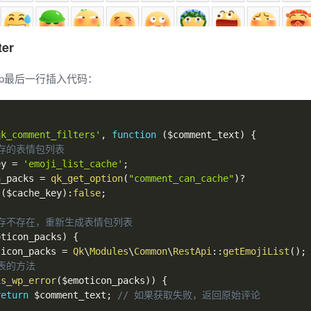
er
.php最后一行插入代码：
qk_comment_filters'
,
function
(
$comment_text
)
{
缓存的表情包列表
ey
=
'emoji_list_cache'
;
n_packs
=
qk_get_option
(
"comment_can_cache"
)
?
t
(
$cache_key
)
:
false
;
缓存不存在，重新生成表情包列表
oticon_packs
)
{
ticon_packs
=
Qk
\
Modules
\
Common
\
RestApi
::
getEmojiList
(
)
;
表的方法
is_wp_error
(
$emoticon_packs
)
)
{
return
$comment_text
;
// 如果获取失败，返回原始评论