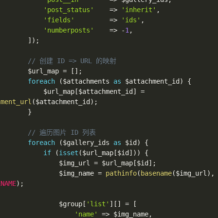
'post_status'
=>
'inherit'
,
'fields'
=>
'ids'
,
'numberposts'
=>
-
1
,
]
)
;
// 创建 ID => URL 的映射
$url_map
=
[
]
;
foreach
(
$attachments
as
$attachment_id
)
{
$url_map
[
$attachment_id
]
=
hment_url
(
$attachment_id
)
;
}
// 遍历图片 ID 列表
foreach
(
$gallery_ids
as
$id
)
{
if
(
isset
(
$url_map
[
$id
]
)
)
{
$img_url
=
$url_map
[
$id
]
;
$img_name
=
pathinfo
(
basename
(
$img_url
)
,
ENAME
)
;
$group
[
'list'
]
[
]
=
[
'name'
=>
$img_name
,