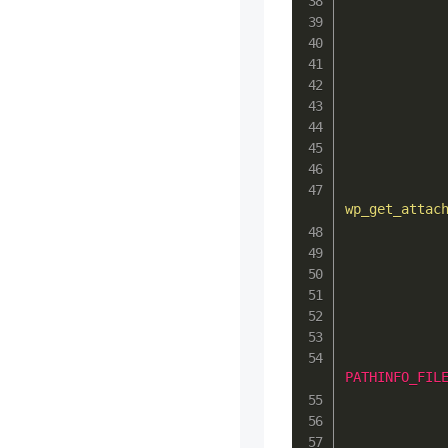
wp_get_attac
PATHINFO_FIL