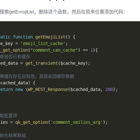
hp，搜索getEmojiList，删除这个函数，然后在原来位置添加代码：
tatic
function
getEmojiList
(
)
{
he_key
=
'emoji_list_cache'
;
k_get_option
(
"comment_can_cache"
)
==
1
)
{
检查是否已有缓存
hed_data
=
get_transient
(
$cache_key
)
;
 如果缓存存在且有效，直接返回缓存数据
$cached_data
)
{
return
new
\
WP_REST_Response
(
$cached_data
,
200
)
;
获取配置项
lies
=
qk_get_option
(
'comment_smilies_arg'
)
;
初始化结果数组