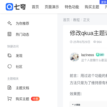
更新
首页
页面演示
特色功能
购买主题
首页
教程
正文
为你推荐
修改qkua主
热门动态
25年6月29日
964
快捷访问
laziness
发现
这个人很懒什么都没
社区
前言：用过这个功能的
主题相关
方法只是为了维持原有
主题文档
效果图：
购买主题
特惠