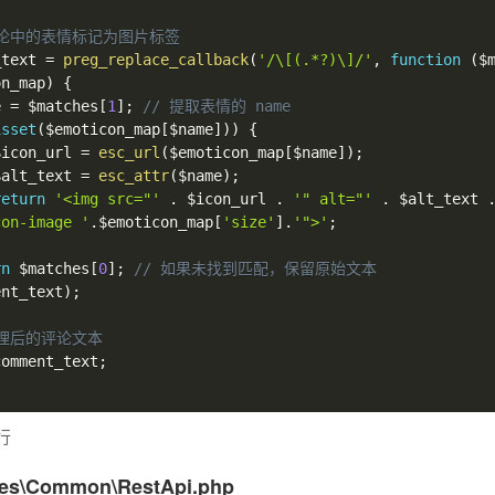
评论中的表情标记为图片标签
_text
=
preg_replace_callback
(
'/\[(.*?)\]/'
,
function
(
$
on_map
)
{
e
=
$matches
[
1
]
;
// 提取表情的 name
isset
(
$emoticon_map
[
$name
]
)
)
{
$icon_url
=
esc_url
(
$emoticon_map
[
$name
]
)
;
$alt_text
=
esc_attr
(
$name
)
;
return
'<img src="'
.
$icon_url
.
'" alt="'
.
$alt_text
con-image '
.
$emoticon_map
[
'size'
]
.
'">'
;
rn
$matches
[
0
]
;
// 如果未找到匹配，保留原始文本
ent_text
)
;
处理后的评论文本
comment_text
;
行
\Common\RestApi.php