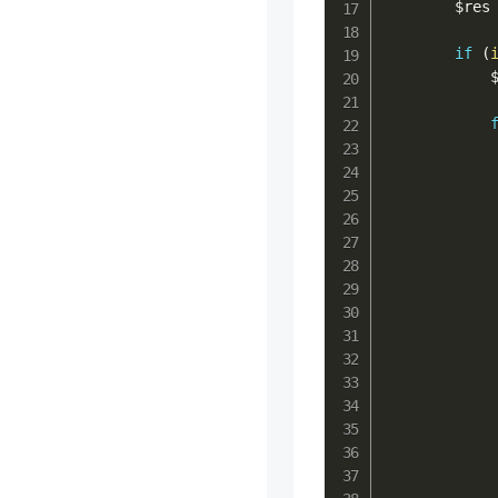
$res
if
(