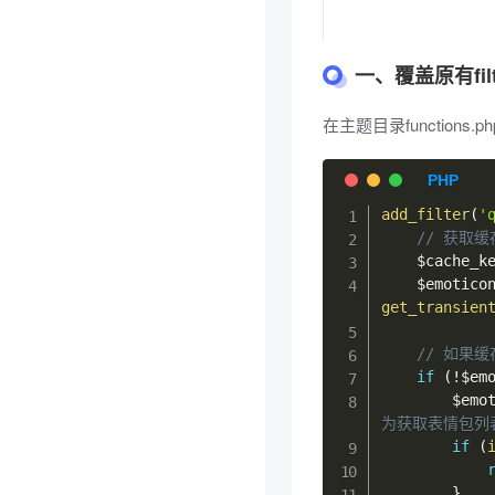
一、覆盖原有filt
在主题目录functions
add_filter
(
'
// 获取
$cache_k
$emotico
get_transien
// 如果
if
(
!
$em
$emo
为获取表情包列
if
(
}