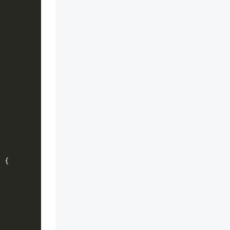
)
{
;