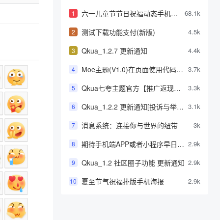
六一儿童节节日祝福动态手机海
68.1k
1
报
测试下载功能支付(新版)
4.5k
2
Qkua_1.2.7 更新通知
4.4k
3
Moe主题(V1.0)在页面使用代码高
3.7k
4
亮功能详解-wordpress高亮代码教
Qkua七夸主题官方【推广返现】
3.3k
5
程
计划正式上线，推广可获得高额现
Qkua_1.2.2 更新通知[投诉与举报
3.1k
6
金奖励[测试]
功能]
消息系统：连接你与世界的纽带
3k
7
期待手机端APP或者小程序早日到
2.9k
8
来
Qkua_1.2 社区圈子功能 更新通知
2.9k
9
夏至节气祝福排版手机海报
2.9k
10