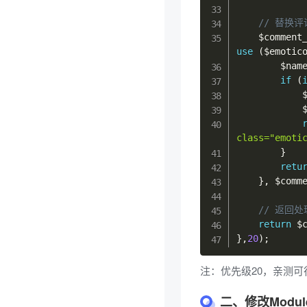
// 替换
$comment
use
(
$emotic
$nam
if
(
class="emoti
}
retu
}
,
$comm
// 返回
return
$
}
,
20
)
;
注：优先级20，亲测可
二、修改Modules