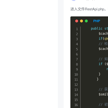
进入文件RestApi.p
public
s
$cac
if
(
q
// 
$cac
//
if
(
}
}
// 
$smi
// 