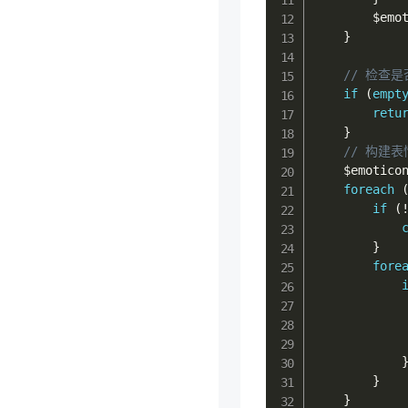
$emo
}
// 检查
if
(
empt
retu
}
// 构建
$emotico
foreach
if
(
}
fore
}
}