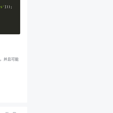
's'
]
)
)
;
识，并且可能