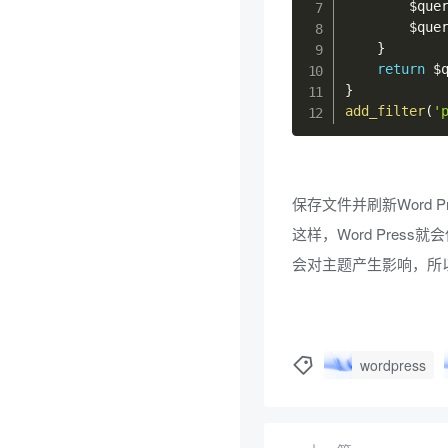
$que
$que
}
return
$
}
add_filter
(
'
保存文件并刷新Word P
这样，Word Pre
会对主题产生影响，所
wordpress