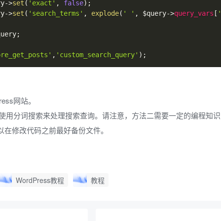
ry
->
set
(
'exact'
,
false
)
;
ry
->
set
(
'search_terms'
,
explode
(
' '
,
$query
->
query_vars
[
query
;
pre_get_posts'
,
'custom_search_query'
)
;
ress网站。
ss就会使用分词搜索来处理搜索查询。请注意，方法二需要一定的编程知
以在修改代码之前最好备份文件。
WordPress教程
教程