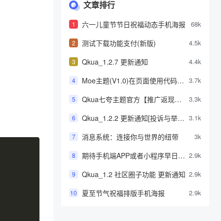
文章排行
六一儿童节节日祝福动态手机海报
68k
1
测试下载功能支付(新版)
4.5k
2
Qkua_1.2.7 更新通知
4.4k
3
Moe主题(V1.0)在页面使用代码高
3.7k
4
亮功能详解-wordpress高亮代码教
Qkua七夸主题官方【推广返现】
3.3k
5
程
计划正式上线，推广可获得高额现
Qkua_1.2.2 更新通知[投诉与举报
3.1k
6
金奖励[测试]
功能]
消息系统：连接你与世界的纽带
3k
7
期待手机端APP或者小程序早日到
2.9k
8
来
Qkua_1.2 社区圈子功能 更新通知
2.9k
9
夏至节气祝福排版手机海报
2.9k
10