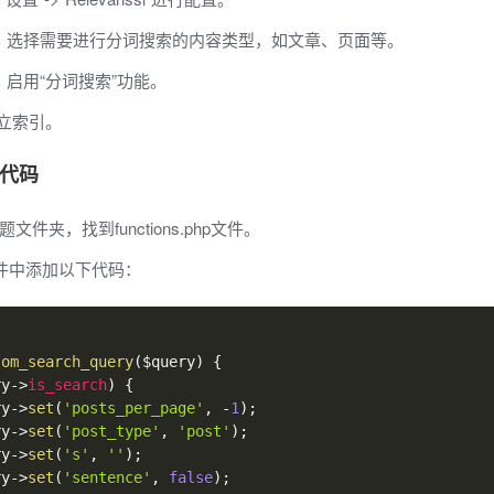
中，选择需要进行分词搜索的内容类型，如文章、页面等。
，启用“分词搜索”功能。
立索引。
代码
主题文件夹，找到functions.php文件。
php文件中添加以下代码：
tom_search_query
(
$query
)
{
ry
->
is_search
)
{
ry
->
set
(
'posts_per_page'
,
-
1
)
;
ry
->
set
(
'post_type'
,
'post'
)
;
ry
->
set
(
's'
,
''
)
;
ry
->
set
(
'sentence'
,
false
)
;