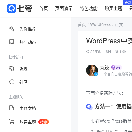
更新
首页
页面演示
特色功能
购买主题
首页
WordPress
正文
为你推荐
WordPre
热门动态
23年6月16日
1.9k
快捷访问
丸辣
发现
一个面向百度编程的
社区
下面介绍两种方法：
主题相关
方法一：使用插
主题文档
在Word Press
购买主题
特惠
激活插件后，点击“设置