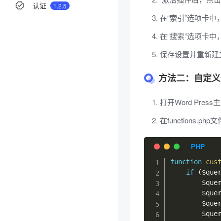
认证
1.2.5
在“索引”选项卡
在“搜索”选项卡中
保存设置并重新建
分享
方法二：自定义
举报
打开Word Press
在functions.
function
cus
if
(
$que
$que
$que
$que
$que