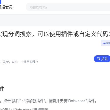
开通会员
ss中实现分词搜索，可以使用插件或自定义代
Word
关注
开发者，写出一个简单的程序
件
后台，点击“插件”->“添加新插件”，搜索并安装“Relevanssi”插件。
”->“Relevanssi”进行配置。