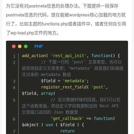
为它没有对postmeta信息的处理办法。下面提供一段保存
postmeta信息的代码，放在能被wordpress核心加载的地方就
行了，比如主题的functions.php或者插件中，或者任何在引用
了wp-load.php文件的地方。
add_action
(
'rest_api_init'
,
function
(
)
{
// 下面一行的 ‘post’ 文章类型，也可以
是其他自定义文章类型；‘metadata’ 就是我们前端提
交过来的 metadata 数组
$field
=
'metadata'
;
register_rest_field
(
'post'
,
$field
,
array
(
// 显示数据时候的回调，我们可以在
这个函数里面，把自定义字段数据附加到 Rest API 
文章接口返回的 Json 数据里
'get_callback'
=>
function
(
$object
)
use
(
$field
)
{
return