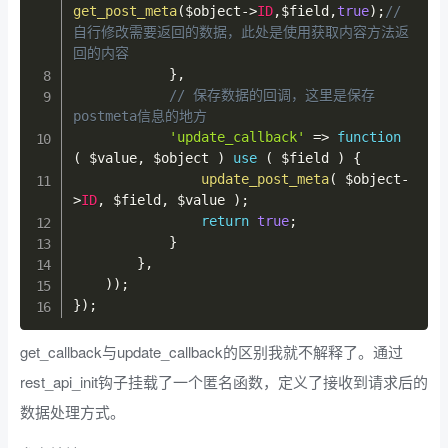
get_post_meta
(
$object
->
ID
,
$field
,
true
)
;
//
自行修改需要返回的数据，此处是使用获取内容方法返
回的内容
}
,
// 保存数据的回调，这里是保存
postmeta信息的地方
'update_callback'
=>
function
(
$value
,
$object
)
use
(
$field
)
{
update_post_meta
(
$object
-
>
ID
,
$field
,
$value
)
;
return
true
;
}
}
,
)
)
;
}
)
;
get_callback与update_callback的区别我就不解释了。通过
rest_api_init钩子挂载了一个匿名函数，定义了接收到请求后的
数据处理方式。