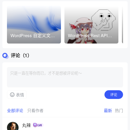
WordPress 自定义文章
WordPress Rest API发
w
类型终极教程
布文章并设置postmeta
设
字段信息
章
评论（1）
表情
评论
全部评论
只看作者
最新
热门
丸辣