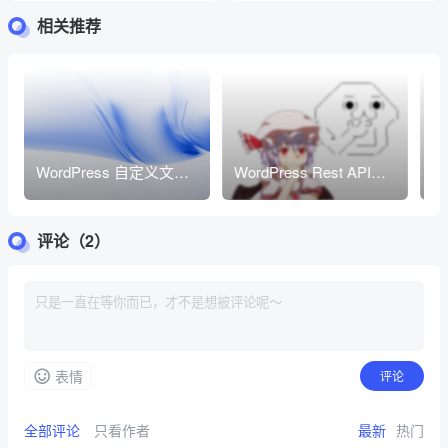
和组合使用，和使用场景
查询SQL语句
相关推荐
WordPress 自定义文章
WordPress Rest API发
w
类型终极教程
布文章并设置postmeta
设
字段信息
章
评论（2）
表情
评论
全部评论
只看作者
最新
热门