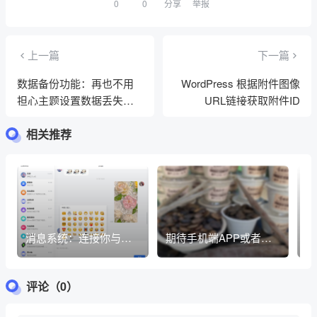
分享
举报
上一篇
下一篇
数据备份功能：再也不用
WordPress 根据附件图像
担心主题设置数据丢失和
URL链接获取附件ID
错误了
相关推荐
消息系统：连接你与世
期待手机端APP或者小
测
界的纽带
程序早日到来
评论（0）