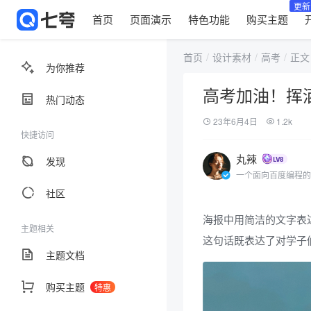
更新
首页
页面演示
特色功能
购买主题
首页
设计素材
高考
正文
为你推荐
高考加油！挥
热门动态
23年6月4日
1.2k
快捷访问
丸辣
发现
一个面向百度编程的
社区
海报中用简洁的文字表
主题相关
这句话既表达了对学子
主题文档
购买主题
特惠