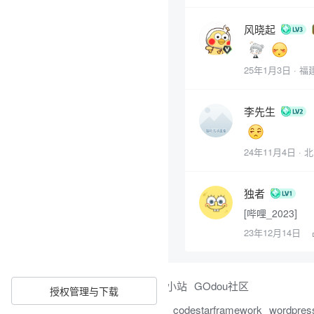
风晓起
25年1月3日
· 福
李先生
24年11月4日
· 
独者
[哔哩_2023]
23年12月14日
友情链接：
陌路小站
GOdou社区
授权管理与下载
合作伙伴：
百度
codestarframework
wordpres