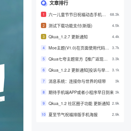
文章排行
六一儿童节节日祝福动态手机海
68.3k
1
报
测试下载功能支付(新版)
4.5k
2
Qkua_1.2.7 更新通知
4.4k
3
Moe主题(V1.0)在页面使用代码高
3.7k
4
亮功能详解-wordpress高亮代码教
Qkua七夸主题官方【推广返现】
3.3k
5
程
计划正式上线，推广可获得高额现
Qkua_1.2.2 更新通知[投诉与举报
3.1k
6
金奖励[测试]
功能]
消息系统：连接你与世界的纽带
3k
7
期待手机端APP或者小程序早日到来
3k
8
Qkua_1.2 社区圈子功能 更新通知
2.9k
9
夏至节气祝福排版手机海报
2.9k
10