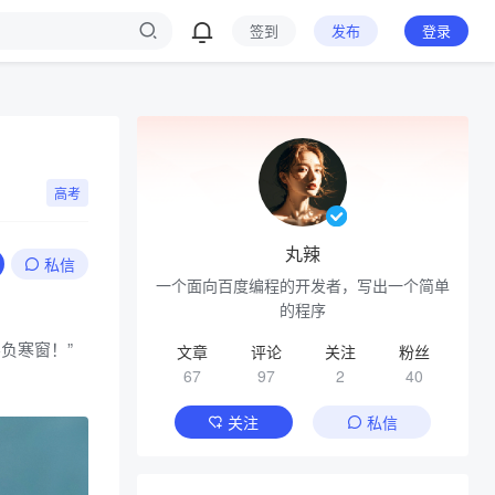
签到
发布
登录
高考
丸辣
私信
一个面向百度编程的开发者，写出一个简单
的程序
负寒窗！”
文章
评论
关注
粉丝
67
97
2
40
关注
私信