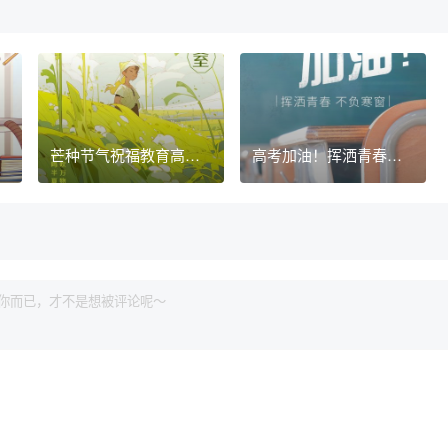
芒种节气祝福教育高考
高考加油！挥洒青春不
加油插画手机海报
负寒窗海报