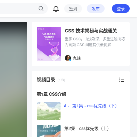
签到
发布
登录
CSS 技术揭秘与实战通关
重学 CSS，由浅及深，多重进阶技巧
为高频 CSS 问题提供最优解
丸辣
视频目录
(1/8)
第1章 CSS介绍
第1集 - css优先级（下）
第2集 - css优先级（上）