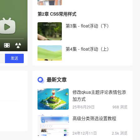
第2章 CSS常用样式
第3集 - float浮动（下）
第4集 - float浮动（上）
发送
第5集 - position定位的使用
最新文章
修改qkua主题评论表情包添
第6集 - 布局相关样式（下）
加方式
25年6月29日
968 浏览
第7集 - 布局相关样式（上）
高级分类筛选设置教程
24年12月11日
2.5k 浏览