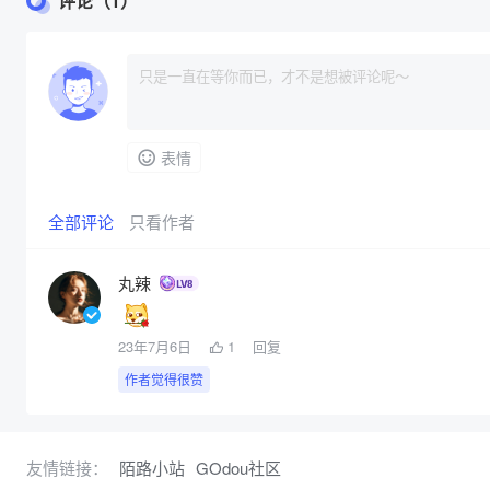
评论（1）
表情
全部评论
只看作者
丸辣
23年7月6日
1
回复
作者觉得很赞
友情链接：
陌路小站
GOdou社区