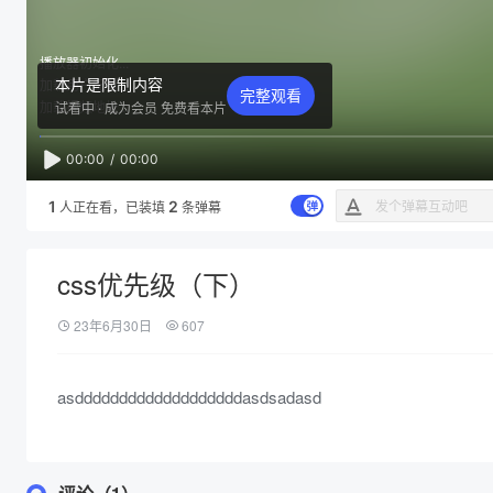
播放器初始化...
本片是限制内容
加载用户配置...
完整观看
加载视频地址...
试看中 ·
成为会员
免费看本片
00:00
/
00:00
1
2
人正在看
，已装填
条弹幕
css优先级（下）
23年6月30日
607
asdddddddddddddddddddasdsadasd