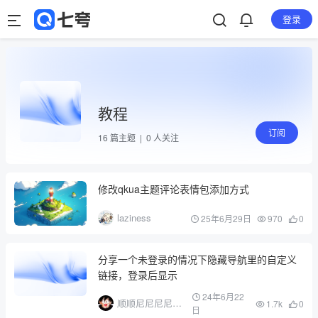
登录
教程
订阅
16
篇主题 |
0
人关注
修改qkua主题评论表情包添加方式
laziness
25年6月29日
970
0
分享一个未登录的情况下隐藏导航里的自定义
链接，登录后显示
24年6月22
顺顺尼尼尼尼尼
1.7k
0
日
尼