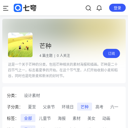
登录
芒种
订阅
4
篇主题 |
0
人关注
这是一个关于芒种的分类，包括芒种相关的素材海报和插画。芒种是二十
四节气之一，标志着夏季的开始。在这个节气里，人们开始收割小麦和稻
谷，同时也是吃新麦和新米的好时节。
分类：
设计素材
子分类：
夏至
父亲节
环境日
芒种
高考
六一
标签：
全部
儿童节
海报
素材
美女
动画