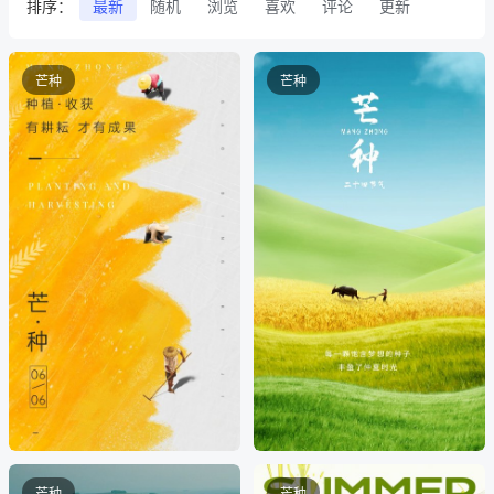
排序：
最新
随机
浏览
喜欢
评论
更新
芒种
芒种
芒种
芒种