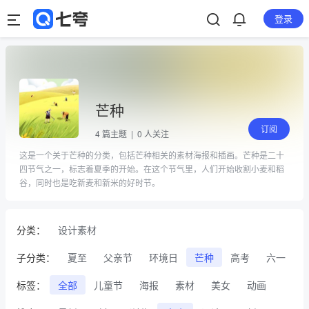
登录
芒种
订阅
4
篇主题 |
0
人关注
这是一个关于芒种的分类，包括芒种相关的素材海报和插画。芒种是二十
四节气之一，标志着夏季的开始。在这个节气里，人们开始收割小麦和稻
谷，同时也是吃新麦和新米的好时节。
分类：
设计素材
子分类：
夏至
父亲节
环境日
芒种
高考
六一
标签：
全部
儿童节
海报
素材
美女
动画