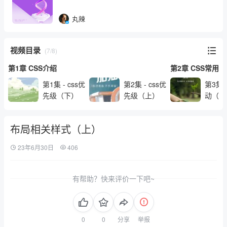
丸辣
视频目录
(7/8)
第1章 CSS介绍
第2章 CSS常用
第1集 - css优
第2集 - css优
第3集 -
先级（下）
先级（上）
动（下
布局相关样式（上）
23年6月30日
406
有帮助？快来评价一下吧~
分享
举报