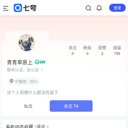
登录
关注
粉丝
获赞
阅读
0
0
2
755
青青草原上
暂未认证，去认证
IP属地：四川
这个人很懒什么都没有留下
私信
关注 TA
发布
动态
收藏
评论
1
0