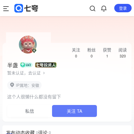
登录
关注
粉丝
获赞
阅读
0
0
1
320
半盏
暂未认证，去认证
IP属地：安徽
这个人很懒什么都没有留下
私信
关注 TA
发布
动态
收藏
评论
0
0