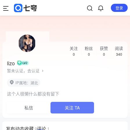
登录
关注
粉丝
获赞
阅读
0
0
0
340
lizo
暂未认证，去认证
IP属地：湖北
这个人很懒什么都没有留下
私信
关注 TA
发布
动态
收藏
评论
0
1