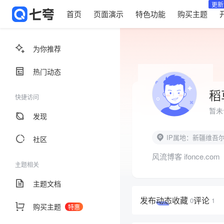
更新
首页
页面演示
特色功能
购买主题
为你推荐
热门动态
稻
快捷访问
暂未
发现
IP属地：新疆维吾
社区
风流博客 ifonce.com
主题相关
主题文档
发布
动态
收藏
评论
0
1
购买主题
特惠