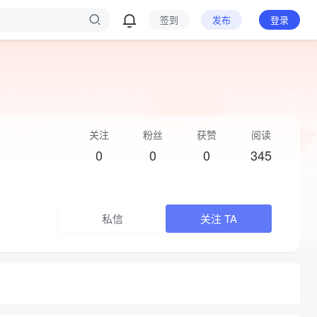
签到
发布
登录
关注
粉丝
获赞
阅读
0
0
0
345
私信
关注 TA