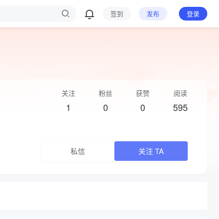
签到
发布
登录
关注
粉丝
获赞
阅读
1
0
0
595
私信
关注 TA