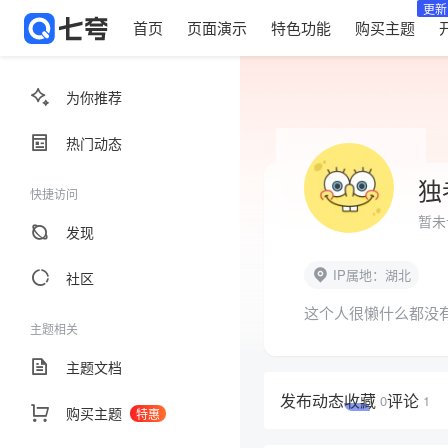
更新
首页
页面演示
特色功能
购买主题
为你推荐
热门动态
独
快捷访问
暂未
发现
IP属地：湖北
社区
这个人很懒什么都没
主题相关
主题文档
发布
动态
收藏
评论
0
1
购买主题
特惠