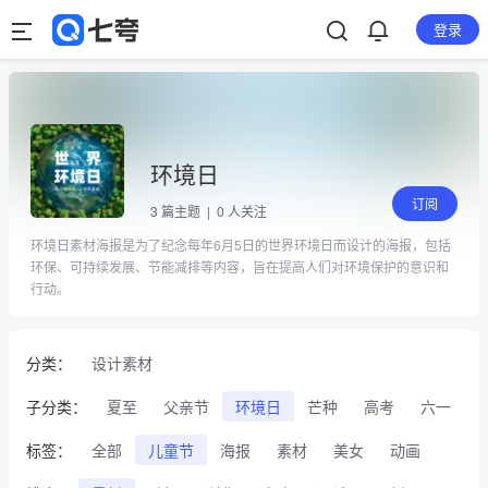
登录
环境日
订阅
3
篇主题 |
0
人关注
环境日素材海报是为了纪念每年6月5日的世界环境日而设计的海报，包括
环保、可持续发展、节能减排等内容，旨在提高人们对环境保护的意识和
行动。
分类：
设计素材
子分类：
夏至
父亲节
环境日
芒种
高考
六一
标签：
全部
儿童节
海报
素材
美女
动画