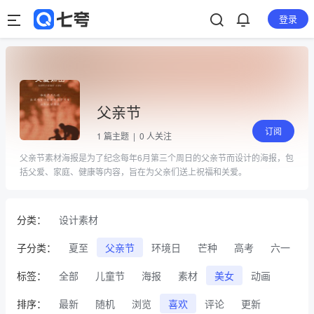
登录
父亲节
订阅
1
篇主题 |
0
人关注
父亲节素材海报是为了纪念每年6月第三个周日的父亲节而设计的海报，包
括父爱、家庭、健康等内容，旨在为父亲们送上祝福和关爱。
分类：
设计素材
子分类：
夏至
父亲节
环境日
芒种
高考
六一
标签：
全部
儿童节
海报
素材
美女
动画
排序：
最新
随机
浏览
喜欢
评论
更新