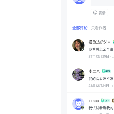
表情
全部评论
只看作者
摸鱼达人͡°͜ʖ͡°✧
我看看怎么个事
23年12月25日
·
李二八
我的看看准不准
23年12月24日
·
xxapp
我试试看看我的I