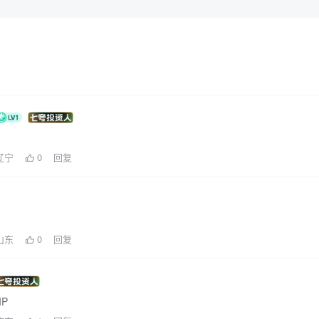
 辽宁
0
回复
 山东
0
回复
P