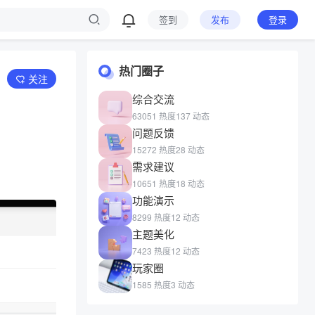
签到
发布
登录
热门圈子
关注
综合交流
63051 热度
137 动态
问题反馈
15272 热度
28 动态
需求建议
10651 热度
18 动态
功能演示
8299 热度
12 动态
主题美化
7423 热度
12 动态
玩家圈
1585 热度
3 动态