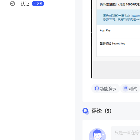
认证
1.2.5
分享
举报
功能演示
测试
评论（5）