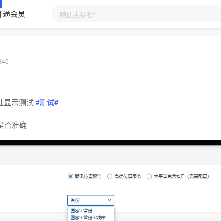
开通会员
40
址显示测试
#测试#
是否准确