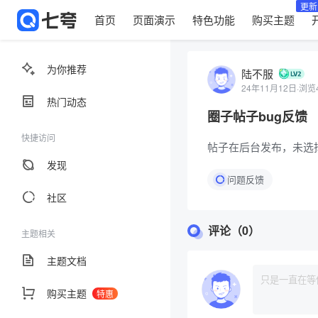
更新
首页
页面演示
特色功能
购买主题
为你推荐
陆不服
24年11月12日
·
浏览4
热门动态
圈子帖子bug反馈
快捷访问
帖子在后台发布，未选
发现
问题反馈
社区
评论（0）
主题相关
主题文档
购买主题
特惠