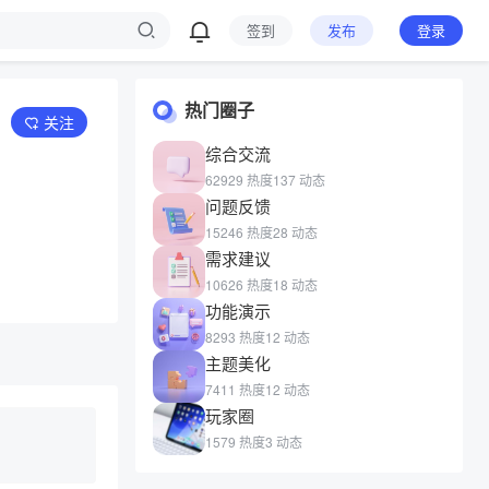
签到
发布
登录
热门圈子
关注
综合交流
62929 热度
137 动态
问题反馈
15246 热度
28 动态
需求建议
10626 热度
18 动态
功能演示
8293 热度
12 动态
主题美化
7411 热度
12 动态
玩家圈
1579 热度
3 动态