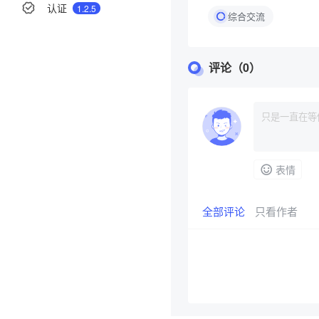
认证
1.2.5
综合交流
分享
评论（0）
举报
表情
全部评论
只看作者