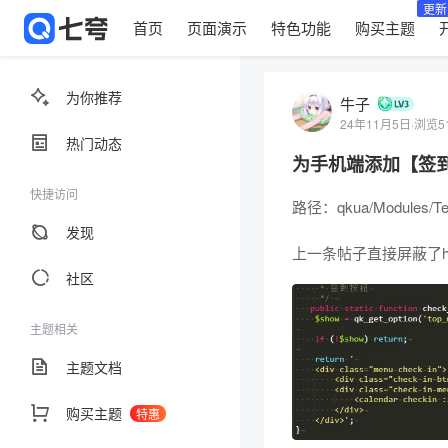
更新
首页
页面演示
特色功能
购买主题
为你推荐
牛子
24年11月5日
·
浏览5
热门动态
为手机端添加【签
快捷访问
路径：qkua/Modules/Tem
发现
上一条帖子直接屏蔽了h
社区
主题相关
主题文档
购买主题
特惠