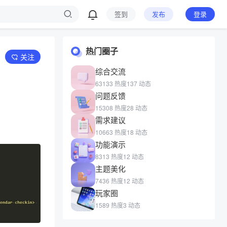
签到
发布
登录
热门圈子
关注
综合交流
63133 热度
137 动态
问题反馈
15308 热度
28 动态
需求建议
10663 热度
18 动态
功能演示
8313 热度
12 动态
主题美化
7436 热度
12 动态
玩家圈
1589 热度
3 动态