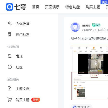
更新
首页
页面演示
特色功能
购买主题
为你推荐
mars
24年2月27日
·
浏览5
热门动态
圈子列表建议模仿微博
快捷访问
发现
社区
主题相关
主题文档
购买主题
特惠
需求建议