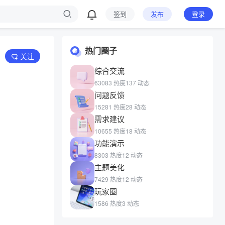
签到
发布
登录
热门圈子
关注
综合交流
63083 热度
137 动态
问题反馈
15281 热度
28 动态
需求建议
10655 热度
18 动态
功能演示
8303 热度
12 动态
主题美化
7429 热度
12 动态
玩家圈
1586 热度
3 动态