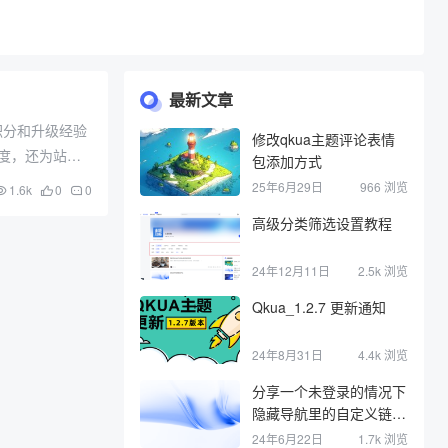
最新文章
积分和升级经验
修改qkua主题评论表情
度，还为站长
包添加方式
连续签到奖励
25年6月29日
966 浏览
1.6k
0
0
殊特权。这种
高级分类筛选设置教程
24年12月11日
2.5k 浏览
Qkua_1.2.7 更新通知
24年8月31日
4.4k 浏览
分享一个未登录的情况下
隐藏导航里的自定义链接
，登录后显示
24年6月22日
1.7k 浏览