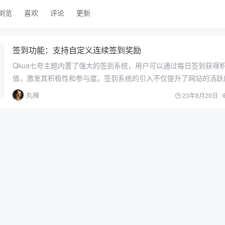
浏览
喜欢
评论
更新
签到功能：支持自定义连续签到奖励
Qkua七夸主题内置了强大的签到系统，用户可以通过每日签到获得
值，激发其积极性和参与度。签到系统的引入不仅提升了网站的活跃
提供了奖励用户和促进用户忠诚度的有效方式。此外，还支持自定义
丸辣
23年8月20日
功能，站长可以根据需求设定不同的奖励规则，如额外积分奖励或特
功能能够…